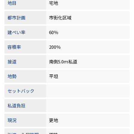
地目
宅地
都市計画
市街化区域
建ぺい率
60％
容積率
200％
接道
南側5.0ｍ私道
地勢
平坦
セットバック
私道負担
現況
更地