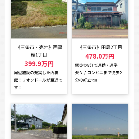
《三条市・売地》西裏
《三条市》田島2丁目
館1丁目
478.0万円
399.9万円
駅徒歩8分で通勤・通学
周辺施設の充実した西裏
楽々♪コンビニまで徒歩2
館！リオンドールが至近で
分の好立地!!
す！