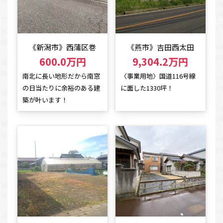
《新潟市》西蒲区巻
《燕市》吉田西太田
600.0万円
9,304.2万円
南北に長い地形だから南窓
〈事業用地〉国道116号線
の日当たりに余裕のある建
に面した1330坪！
築が叶います！