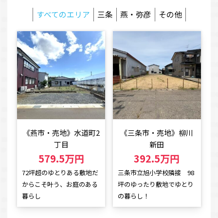
すべてのエリア
三条
燕・弥彦
その他
《燕市・売地》水道町2
《三条市・売地》柳川
丁目
新田
579.5万円
392.5万円
72坪超のゆとりある敷地だ
三条市立旭小学校隣接 98
からこそ叶う、お庭のある
坪のゆったり敷地でゆとり
暮らし
の暮らし！