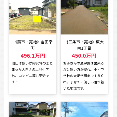
《燕市・売地》吉田幸
《三条市・売地》東大
町
崎1丁目
496.1万円
450.0万円
間口は狭いが約90坪のまと
お子さんの通学路は出来る
まった大きさの土地小学
だけ短い方が安心。小・中
校、コンビニ等も至近で
学校の大崎学園まで１８０
す！
ｍ。子育てに優しい落ち着
いた地域です。