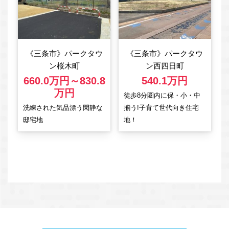
《三条市》パークタウ
《三条市》パークタウ
ン桜木町
ン西四日町
660.0万円～830.8
540.1万円
万円
徒歩8分圏内に保・小・中
洗練された気品漂う閑静な
揃う!子育て世代向き住宅
邸宅地
地！