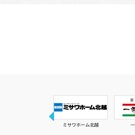
住宅
ミサワホーム北越
一条工務店