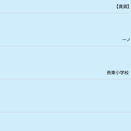
【賃貸】
一ノ
燕東小学校