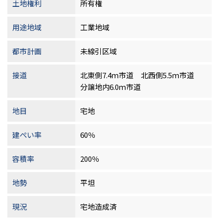
土地権利
所有権
用途地域
工業地域
都市計画
未線引区域
接道
北東側7.4ｍ市道 北西側5.5ｍ市道
分譲地内6.0ｍ市道
地目
宅地
建ぺい率
60％
容積率
200％
地勢
平坦
現況
宅地造成済