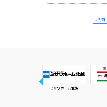
« 先頭
桧家住宅
ミサワホーム北越
一条工務