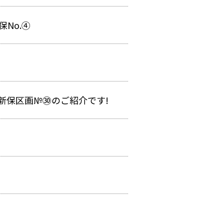
No.④
新保区画№㉚のご紹介です!