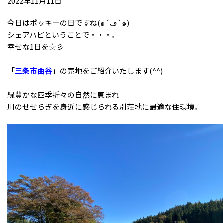
2022年11月11日
今日はポッキーの日ですね(๑´ڡ`๑)
シェアハピということで・・・。
幸せな1日を☆彡
「
三条市曲谷
」の売地をご紹介いたします(^^)
緑豊かな四季折々の自然に恵まれ
川のせせらぎを身近に感じられる別荘地に最適な住環境。